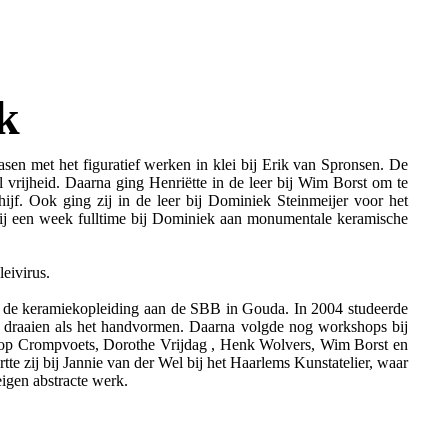
k
sen met het figuratief werken in klei bij Erik van Spronsen. De
 vrijheid. Daarna ging Henriëtte in de leer bij Wim Borst om te
hijf. Ook ging zij in de leer bij Dominiek Steinmeijer voor het
j een week fulltime bij Dominiek aan monumentale keramische
eivirus.
 de keramiekopleiding aan de SBB in Gouda. In 2004 studeerde
et draaien als het handvormen. Daarna volgde nog workshops bij
oop Crompvoets, Dorothe Vrijdag , Henk Wolvers, Wim Borst en
te zij bij Jannie van der Wel bij het Haarlems Kunstatelier, waar
eigen abstracte werk.