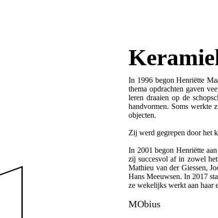
Keramie
In 1996 begon Henriëtte Maa
thema opdrachten gaven veel
leren draaien op de schopsc
handvormen. Soms werkte zi
objecten.
Zij werd gegrepen door het kl
In 2001 begon Henriëtte aan
zij succesvol af in zowel h
Mathieu van der Giessen, J
Hans Meeuwsen. In 2017 start
ze wekelijks werkt aan haar 
MObius